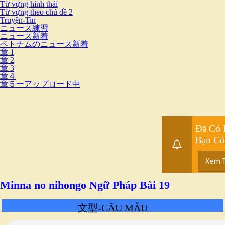
Từ vựng hình thái
Từ vựng theo chủ đề 2
Truyện-Tin
ニュース練習
ニュース新着
ベトナムのニュース新着
章 1
章 2
章 3
章４
章５ーアップロード中
Đã Có 
Bạn Có
Xem 
Minna no nihongo Ngữ Pháp Bài 19
文型-
CÂU MẪU