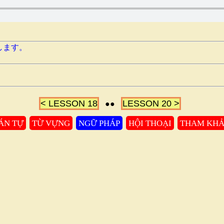
します。
< LESSON 18
LESSON 20 >
●●
ÁN TỰ
TỪ VỰNG
NGỮ PHÁP
HỘI THOẠI
THAM KH