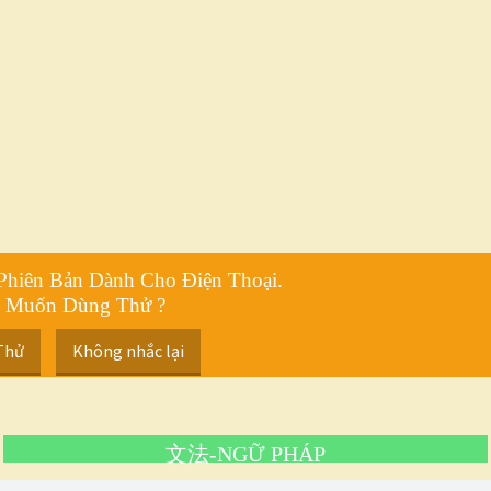
Phiên Bản Dành Cho Điện Thoại.
 Muốn Dùng Thử ?
Thử
Không nhắc lại
文法-
NGỮ PHÁP