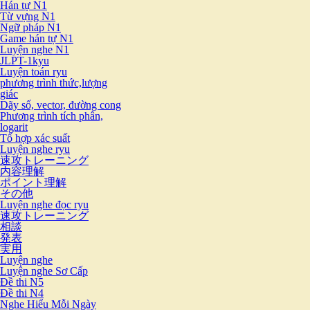
Hán tự N1
Từ vựng N1
Ngữ pháp N1
Game hán tự N1
Luyện nghe N1
JLPT-1kyu
Luyện toán ryu
phương trình thức,lượng
giác
Dãy số, vector, đường cong
Phương trình tích phân,
logarit
Tổ hợp xác suất
Luyện nghe ryu
速攻トレーニング
内容理解
ポイント理解
その他
Luyện nghe đọc ryu
速攻トレーニング
相談
発表
実用
Luyện nghe
Luyện nghe Sơ Cấp
Đề thi N5
Đề thi N4
Nghe Hiểu Mỗi Ngày