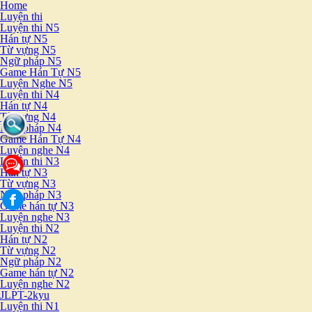
Home
Luyện thi
Luyện thi N5
Hán tự N5
Từ vựng N5
Ngữ pháp N5
Game Hán Tự N5
Luyện Nghe N5
Luyện thi N4
Hán tự N4
Từ vựng N4
Ngữ pháp N4
Game Hán Tự N4
Luyện nghe N4
Luyện thi N3
Hán tự N3
Từ vựng N3
Ngữ pháp N3
Game hán tự N3
Luyện nghe N3
Luyện thi N2
Hán tự N2
Từ vựng N2
Ngữ pháp N2
Game hán tự N2
Luyện nghe N2
JLPT-2kyu
Luyện thi N1