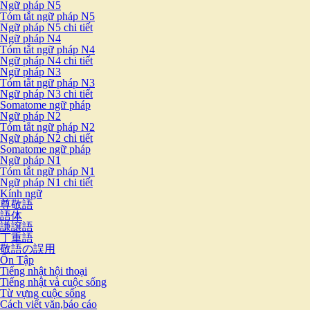
Ngữ pháp N5
Tóm tắt ngữ pháp N5
Ngữ pháp N5 chi tiết
Ngữ pháp N4
Tóm tắt ngữ pháp N4
Ngữ pháp N4 chi tiết
Ngữ pháp N3
Tóm tắt ngữ pháp N3
Ngữ pháp N3 chi tiết
Somatome ngữ pháp
Ngữ pháp N2
Tóm tắt ngữ pháp N2
Ngữ pháp N2 chi tiết
Somatome ngữ pháp
Ngữ pháp N1
Tóm tắt ngữ pháp N1
Ngữ pháp N1 chi tiết
Kính ngữ
尊敬語
語体
謙譲語
丁重語
敬語の誤用
Ôn Tập
Tiếng nhật hội thoại
Tiếng nhật và cuộc sống
Từ vựng cuộc sống
Cách viết văn,báo cáo