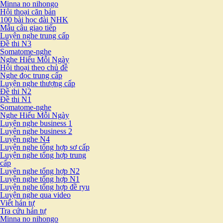
Minna no nihongo
Hội thoại căn bản
100 bài học đài NHK
Mẫu câu giao tiếp
Luyện nghe trung cấp
Đề thi N3
Somatome-nghe
Nghe Hiểu Mỗi Ngày
Hội thoại theo chủ đề
Nghe đọc trung cấp
Luyện nghe thượng cấp
Đề thi N2
Đề thi N1
Somatome-nghe
Nghe Hiểu Mỗi Ngày
Luyện nghe business 1
Luyện nghe business 2
Luyện nghe N4
Luyện nghe tổng hợp sơ cấp
Luyện nghe tổng hợp trung
cấp
Luyện nghe tổng hợp N2
Luyện nghe tổng hợp N1
Luyện nghe tổng hợp đề ryu
Luyện nghe qua video
Viết hán tự
Tra cứu hán tự
Minna no nihongo