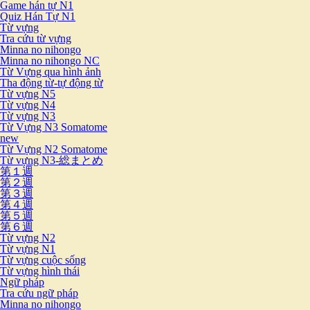
Game hán tự N1
Quiz Hán Tự N1
Từ vựng
Tra cứu từ vựng
Minna no nihongo
Minna no nihongo NC
Từ Vựng qua hình ảnh
Tha động từ-tự động từ
Từ vựng N5
Từ vựng N4
Từ vựng N3
Từ Vựng N3 Somatome
new
Từ Vựng N2 Somatome
Từ vựng N3-総まとめ
第１週
第２週
第３週
第４週
第５週
第６週
Từ vựng N2
Từ vựng N1
Từ vựng cuộc sống
Từ vựng hình thái
Ngữ pháp
Tra cứu ngữ pháp
Minna no nihongo