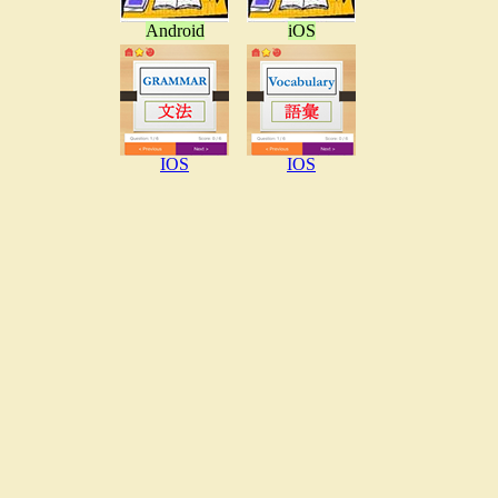
Android
iOS
IOS
IOS