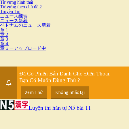
Từ vựng hình thái
Từ vựng theo chủ đề 2
Truyện-Tin
ニュース練習
ニュース新着
ベトナムのニュース新着
章 1
章 2
章 3
章４
章５ーアップロード中
Đã Có Phiên Bản Dành Cho Điện Thoại.
Bạn Có Muốn Dùng Thử ?
Xem Thử
Không nhắc lại
Luyện thi hán tự N5 bài 11