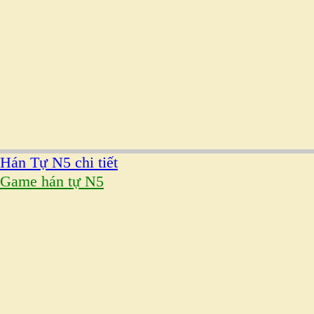
Hán Tự N5 chi tiết
Game hán tự N5