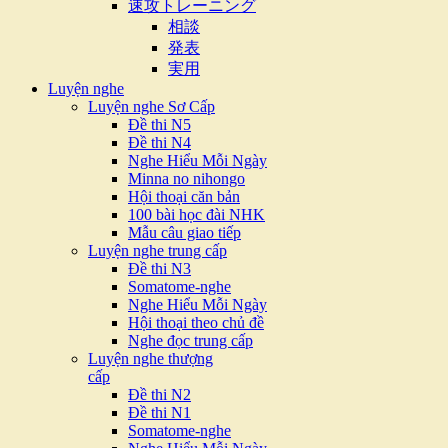
速攻トレーニング
相談
発表
実用
Luyện nghe
Luyện nghe Sơ Cấp
Đề thi N5
Đề thi N4
Nghe Hiểu Mỗi Ngày
Minna no nihongo
Hội thoại căn bản
100 bài học đài NHK
Mẫu câu giao tiếp
Luyện nghe trung cấp
Đề thi N3
Somatome-nghe
Nghe Hiểu Mỗi Ngày
Hội thoại theo chủ đề
Nghe đọc trung cấp
Luyện nghe thượng
cấp
Đề thi N2
Đề thi N1
Somatome-nghe