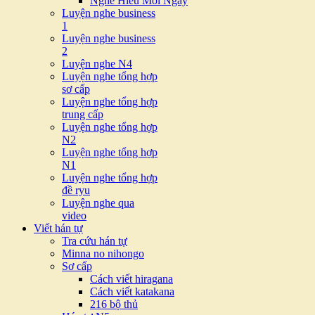
Nghe Hiểu Mỗi Ngày
Luyện nghe business
1
Luyện nghe business
2
Luyện nghe N4
Luyện nghe tổng hợp
sơ cấp
Luyện nghe tổng hợp
trung cấp
Luyện nghe tổng hợp
N2
Luyện nghe tổng hợp
N1
Luyện nghe tổng hợp
đề ryu
Luyện nghe qua
video
Viết hán tự
Tra cứu hán tự
Minna no nihongo
Sơ cấp
Cách viết hiragana
Cách viết katakana
216 bộ thủ