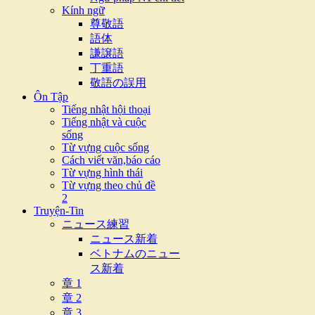
Kính ngữ
尊敬語
語体
謙譲語
丁重語
敬語の誤用
Ôn Tập
Tiếng nhật hội thoại
Tiếng nhật và cuộc
sống
Từ vựng cuộc sống
Cách viết văn,báo cáo
Từ vựng hình thái
Từ vựng theo chủ đề
2
Truyện-Tin
ニュース練習
ニュース新着
ベトナムのニュー
ス新着
章 1
章 2
章 3