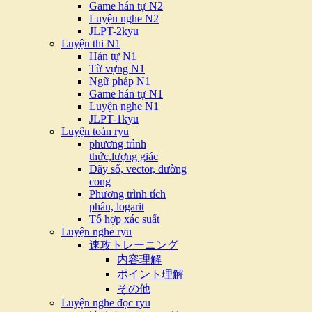
Game hán tự N2
Luyện nghe N2
JLPT-2kyu
Luyện thi N1
Hán tự N1
Từ vựng N1
Ngữ pháp N1
Game hán tự N1
Luyện nghe N1
JLPT-1kyu
Luyện toán ryu
phương trình
thức,lượng giác
Dãy số, vector, đường
cong
Phương trình tích
phân, logarit
Tổ hợp xác suất
Luyện nghe ryu
速攻トレーニング
内容理解
ポイント理解
その他
Luyện nghe đọc ryu