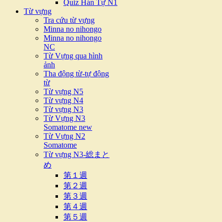
Quiz Hán Tự N1
Từ vựng
Tra cứu từ vựng
Minna no nihongo
Minna no nihongo
NC
Từ Vựng qua hình
ảnh
Tha động từ-tự động
từ
Từ vựng N5
Từ vựng N4
Từ vựng N3
Từ Vựng N3
Somatome new
Từ Vựng N2
Somatome
Từ vựng N3-総まと
め
第１週
第２週
第３週
第４週
第５週