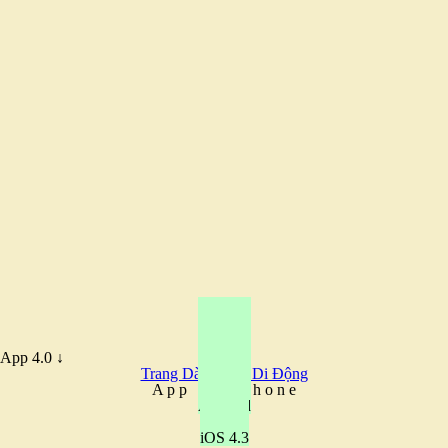
App 4.0 ↓
Trang Dành Cho Di Động
A
p
p
F
o
r
P
h
o
n
e
Android
iOS 4.3