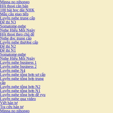
Minna no nihongo
Hội thoại căn bản
100 bài học đài NHK
Mẫu câu giao tiếp
Luyện nghe trung cấp
Đề thi N3
Somatome-nghe
Nghe Hiểu Mỗi Ngày
Hội thoại theo chủ đề
Nghe đọc trung cấp
Luyện nghe thượng cấp
Đề thi N2
Đề thi N1
Somatome-nghe
Nghe Hiểu Mỗi Ngày
Luyện nghe business 1
Luyện nghe business 2
Luyện nghe N4
Luyện nghe tổng hợp sơ cấp
Luyện nghe tổng hợp trung
cấp
Luyện nghe tổng hợp N2
Luyện nghe tổng hợp N1
Luyện nghe tổng hợp đề ryu
Luyện nghe qua video
Viết hán tự
Tra cứu hán tự
Minna no nihongo