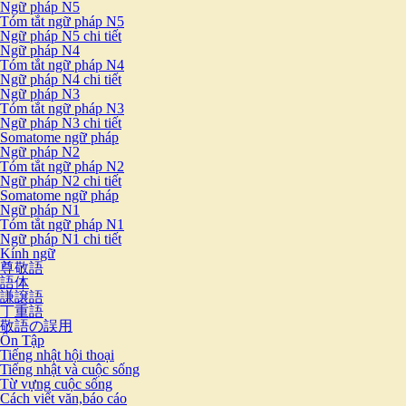
Ngữ pháp N5
Tóm tắt ngữ pháp N5
Ngữ pháp N5 chi tiết
Ngữ pháp N4
Tóm tắt ngữ pháp N4
Ngữ pháp N4 chi tiết
Ngữ pháp N3
Tóm tắt ngữ pháp N3
Ngữ pháp N3 chi tiết
Somatome ngữ pháp
Ngữ pháp N2
Tóm tắt ngữ pháp N2
Ngữ pháp N2 chi tiết
Somatome ngữ pháp
Ngữ pháp N1
Tóm tắt ngữ pháp N1
Ngữ pháp N1 chi tiết
Kính ngữ
尊敬語
語体
謙譲語
丁重語
敬語の誤用
Ôn Tập
Tiếng nhật hội thoại
Tiếng nhật và cuộc sống
Từ vựng cuộc sống
Cách viết văn,báo cáo