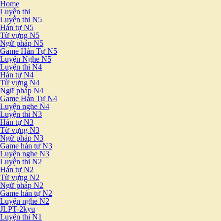
Home
Luyện thi
Luyện thi N5
Hán tự N5
Từ vựng N5
Ngữ pháp N5
Game Hán Tự N5
Luyện Nghe N5
Luyện thi N4
Hán tự N4
Từ vựng N4
Ngữ pháp N4
Game Hán Tự N4
Luyện nghe N4
Luyện thi N3
Hán tự N3
Từ vựng N3
Ngữ pháp N3
Game hán tự N3
Luyện nghe N3
Luyện thi N2
Hán tự N2
Từ vựng N2
Ngữ pháp N2
Game hán tự N2
Luyện nghe N2
JLPT-2kyu
Luyện thi N1