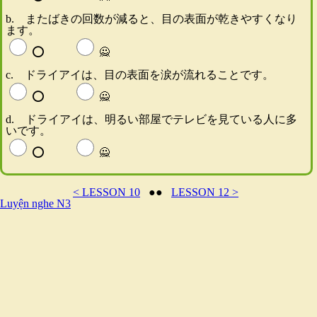
b. またばきの回数が減ると、目の表面が乾きやすくなり
ます。
⭕️
🙅
c. ドライアイは、目の表面を涙が流れることです。
⭕️
🙅
d. ドライアイは、明るい部屋でテレビを見ている人に多
いです。
⭕️
🙅
< LESSON 10
●●
LESSON 12 >
Luyện nghe N3