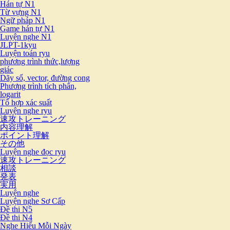
Hán tự N1
Từ vựng N1
Ngữ pháp N1
Game hán tự N1
Luyện nghe N1
JLPT-1kyu
Luyện toán ryu
phương trình thức,lượng
giác
Dãy số, vector, đường cong
Phương trình tích phân,
logarit
Tổ hợp xác suất
Luyện nghe ryu
速攻トレーニング
内容理解
ポイント理解
その他
Luyện nghe đọc ryu
速攻トレーニング
相談
発表
実用
Luyện nghe
Luyện nghe Sơ Cấp
Đề thi N5
Đề thi N4
Nghe Hiểu Mỗi Ngày