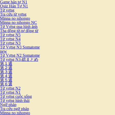
Game hán tự N1
Quiz Hán Tự N1
Từ vựng
Tra cứu từ vựng
Minna no nihongo
Minna no nihongo NC
Từ Vựng qua hình ảnh
Tha động từ-tự động từ
Từ vựng N5
Từ vựng N4
Từ vựng N3
Từ Vựng N3 Somatome
new
Từ Vựng N2 Somatome
Từ vựng N3-総まとめ
第１週
第２週
第３週
第４週
第５週
第６週
Từ vựng N2
Từ vựng N1
Từ vựng cuộc sống
Từ vựng hình thái
Ngữ pháp
Tra cứu ngữ pháp
Minna no nihongo