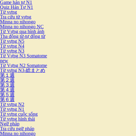
Game hán tự N1
Quiz Hán Tự N1
Từ vựng
Tra cứu từ vựng
Minna no nihongo
Minna no nihongo NC
Từ Vựng qua hình ảnh
Tha động từ-tự động từ
Từ vựng N5
Từ vựng N4
Từ vựng N3
Từ Vựng N3 Somatome
new
Từ Vựng N2 Somatome
Từ vựng N3-総まとめ
第１週
第２週
第３週
第４週
第５週
第６週
Từ vựng N2
Từ vựng N1
Từ vựng cuộc sống
Từ vựng hình thái
Ngữ pháp
Tra cứu ngữ pháp
Minna no nihongo