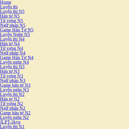
Home
Luyện thi
Luyện thi N5
Hán tự N5
Từ vựng N5
Ngữ pháp N5
Game Hán Tự N5
Luyện Nghe N5
Luyện thi N4
Hán tự N4
Từ vựng N4
Ngữ pháp N4
Game Hán Tự N4
Luyện nghe N4
Luyện thi N3
Hán tự N3
Từ vựng N3
Ngữ pháp N3
Game hán tự N3
Luyện nghe N3
Luyện thi N2
Hán tự N2
Từ vựng N2
Ngữ pháp N2
Game hán tự N2
Luyện nghe N2
JLPT-2kyu
Luyện thi N1