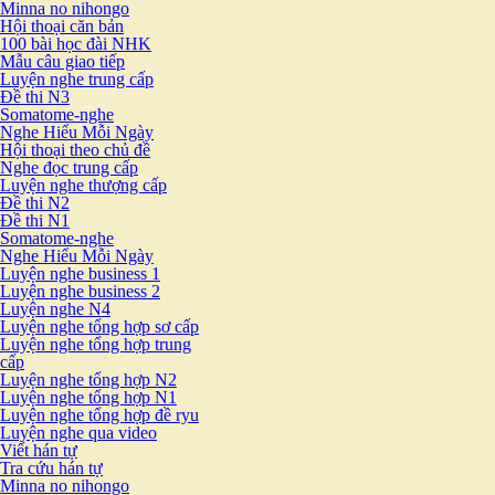
Minna no nihongo
Hội thoại căn bản
100 bài học đài NHK
Mẫu câu giao tiếp
Luyện nghe trung cấp
Đề thi N3
Somatome-nghe
Nghe Hiểu Mỗi Ngày
Hội thoại theo chủ đề
Nghe đọc trung cấp
Luyện nghe thượng cấp
Đề thi N2
Đề thi N1
Somatome-nghe
Nghe Hiểu Mỗi Ngày
Luyện nghe business 1
Luyện nghe business 2
Luyện nghe N4
Luyện nghe tổng hợp sơ cấp
Luyện nghe tổng hợp trung
cấp
Luyện nghe tổng hợp N2
Luyện nghe tổng hợp N1
Luyện nghe tổng hợp đề ryu
Luyện nghe qua video
Viết hán tự
Tra cứu hán tự
Minna no nihongo