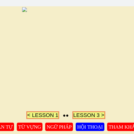
< LESSON 1
LESSON 3 >
●●
N TỰ
TỪ VỰNG
NGỮ PHÁP
HỘI THOẠI
THAM KH