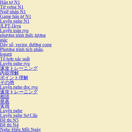
Hán tự N1
Từ vựng N1
Ngữ pháp N1
Game hán tự N1
Luyện nghe N1
JLPT-1kyu
Luyện toán ryu
phương trình thức,lượng
giác
Dãy số, vector, đường cong
Phương trình tích phân,
logarit
Tổ hợp xác suất
Luyện nghe ryu
速攻トレーニング
内容理解
ポイント理解
その他
Luyện nghe đọc ryu
速攻トレーニング
相談
発表
実用
Luyện nghe
Luyện nghe Sơ Cấp
Đề thi N5
Đề thi N4
Nghe Hiểu Mỗi Ngày