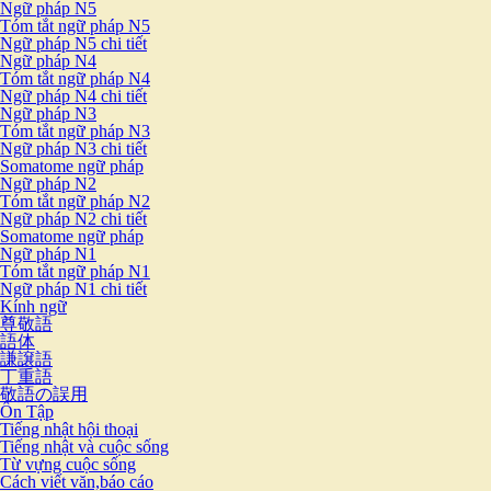
Ngữ pháp N5
Tóm tắt ngữ pháp N5
Ngữ pháp N5 chi tiết
Ngữ pháp N4
Tóm tắt ngữ pháp N4
Ngữ pháp N4 chi tiết
Ngữ pháp N3
Tóm tắt ngữ pháp N3
Ngữ pháp N3 chi tiết
Somatome ngữ pháp
Ngữ pháp N2
Tóm tắt ngữ pháp N2
Ngữ pháp N2 chi tiết
Somatome ngữ pháp
Ngữ pháp N1
Tóm tắt ngữ pháp N1
Ngữ pháp N1 chi tiết
Kính ngữ
尊敬語
語体
謙譲語
丁重語
敬語の誤用
Ôn Tập
Tiếng nhật hội thoại
Tiếng nhật và cuộc sống
Từ vựng cuộc sống
Cách viết văn,báo cáo