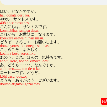
はい。どなたですか。
hai. donata desu ka.
408の サントスです。
408 no santosu desu.
こんにちは。サントスです。
konnichiha. santosu desu.
これから お世話に なります。
korekara osewa ni nari masu.
どうぞ よろしく お願いします。
douzo yoroshiku onegai shi masu.
こちらこそ よろしく。
kochira koso yoroshiku.
あのう、これ、ほんの 気持ちです。
ano u, kore, honno kimochi desu.
あ、どうも･･････。なんですか。
a, doumo....... nan desu ka.
コーヒーです。どうぞ。
kōhī desu. douzo.
どうも ありがとう ございます。
doumo arigatou gozai masu.
HÁ