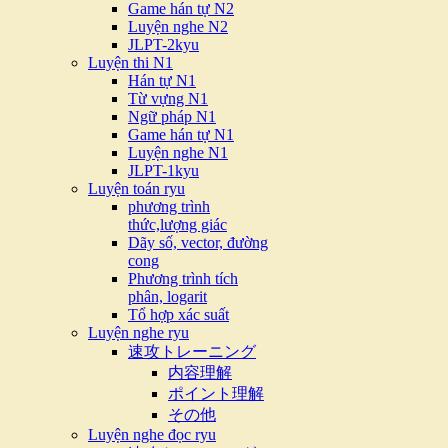
Game hán tự N2
Luyện nghe N2
JLPT-2kyu
Luyện thi N1
Hán tự N1
Từ vựng N1
Ngữ pháp N1
Game hán tự N1
Luyện nghe N1
JLPT-1kyu
Luyện toán ryu
phương trình
thức,lượng giác
Dãy số, vector, đường
cong
Phương trình tích
phân, logarit
Tổ hợp xác suất
Luyện nghe ryu
速攻トレーニング
内容理解
ポイント理解
その他
Luyện nghe đọc ryu