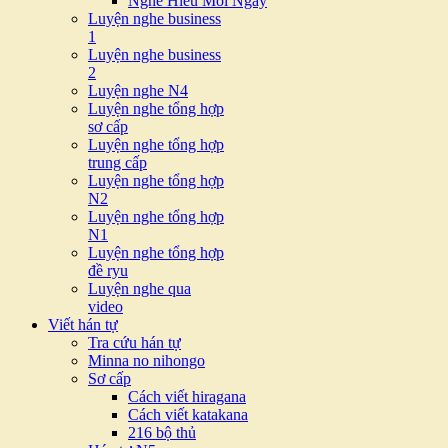
Nghe Hiểu Mỗi Ngày
Luyện nghe business
1
Luyện nghe business
2
Luyện nghe N4
Luyện nghe tổng hợp
sơ cấp
Luyện nghe tổng hợp
trung cấp
Luyện nghe tổng hợp
N2
Luyện nghe tổng hợp
N1
Luyện nghe tổng hợp
đề ryu
Luyện nghe qua
video
Viết hán tự
Tra cứu hán tự
Minna no nihongo
Sơ cấp
Cách viết hiragana
Cách viết katakana
216 bộ thủ