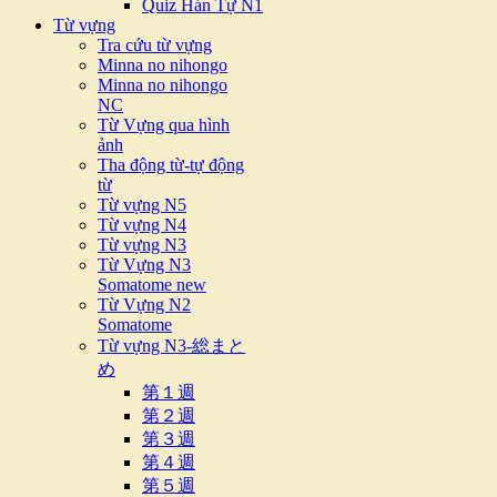
Quiz Hán Tự N1
Từ vựng
Tra cứu từ vựng
Minna no nihongo
Minna no nihongo
NC
Từ Vựng qua hình
ảnh
Tha động từ-tự động
từ
Từ vựng N5
Từ vựng N4
Từ vựng N3
Từ Vựng N3
Somatome new
Từ Vựng N2
Somatome
Từ vựng N3-総まと
め
第１週
第２週
第３週
第４週
第５週