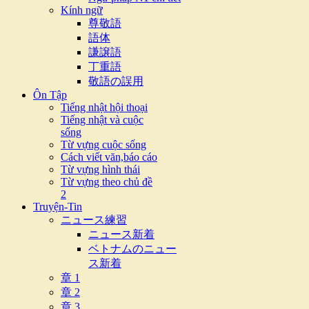
Kính ngữ
尊敬語
語体
謙譲語
丁重語
敬語の誤用
Ôn Tập
Tiếng nhật hội thoại
Tiếng nhật và cuộc
sống
Từ vựng cuộc sống
Cách viết văn,báo cáo
Từ vựng hình thái
Từ vựng theo chủ đề
2
Truyện-Tin
ニュース練習
ニュース新着
ベトナムのニュー
ス新着
章 1
章 2
章 3