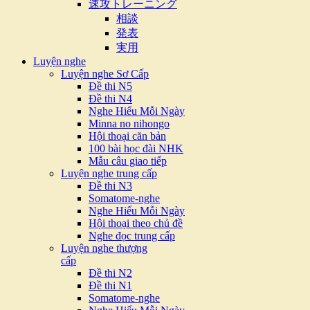
速攻トレーニング
相談
発表
実用
Luyện nghe
Luyện nghe Sơ Cấp
Đề thi N5
Đề thi N4
Nghe Hiểu Mỗi Ngày
Minna no nihongo
Hội thoại căn bản
100 bài học đài NHK
Mẫu câu giao tiếp
Luyện nghe trung cấp
Đề thi N3
Somatome-nghe
Nghe Hiểu Mỗi Ngày
Hội thoại theo chủ đề
Nghe đọc trung cấp
Luyện nghe thượng
cấp
Đề thi N2
Đề thi N1
Somatome-nghe