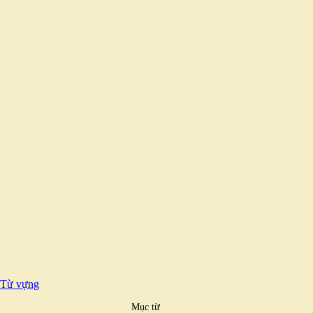
Từ vựng
Mục từ