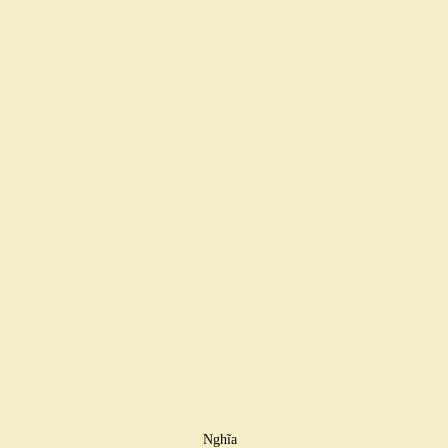
Nghĩa