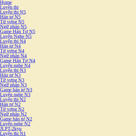
Home
Luyện thi
Luyện thi N5
Hán tự N5
Từ vựng N5
Ngữ pháp N5
Game Hán Tự N5
Luyện Nghe N5
Luyện thi N4
Hán tự N4
Từ vựng N4
Ngữ pháp N4
Game Hán Tự N4
Luyện nghe N4
Luyện thi N3
Hán tự N3
Từ vựng N3
Ngữ pháp N3
Game hán tự N3
Luyện nghe N3
Luyện thi N2
Hán tự N2
Từ vựng N2
Ngữ pháp N2
Game hán tự N2
Luyện nghe N2
JLPT-2kyu
Luyện thi N1