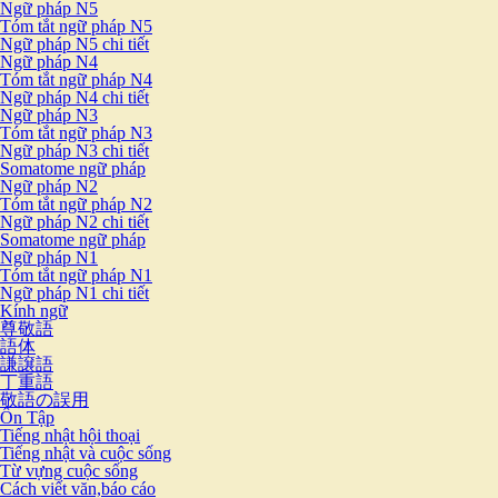
Ngữ pháp N5
Tóm tắt ngữ pháp N5
Ngữ pháp N5 chi tiết
Ngữ pháp N4
Tóm tắt ngữ pháp N4
Ngữ pháp N4 chi tiết
Ngữ pháp N3
Tóm tắt ngữ pháp N3
Ngữ pháp N3 chi tiết
Somatome ngữ pháp
Ngữ pháp N2
Tóm tắt ngữ pháp N2
Ngữ pháp N2 chi tiết
Somatome ngữ pháp
Ngữ pháp N1
Tóm tắt ngữ pháp N1
Ngữ pháp N1 chi tiết
Kính ngữ
尊敬語
語体
謙譲語
丁重語
敬語の誤用
Ôn Tập
Tiếng nhật hội thoại
Tiếng nhật và cuộc sống
Từ vựng cuộc sống
Cách viết văn,báo cáo