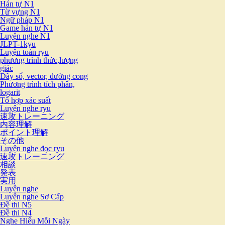
Hán tự N1
Từ vựng N1
Ngữ pháp N1
Game hán tự N1
Luyện nghe N1
JLPT-1kyu
Luyện toán ryu
phương trình thức,lượng
giác
Dãy số, vector, đường cong
Phương trình tích phân,
logarit
Tổ hợp xác suất
Luyện nghe ryu
速攻トレーニング
内容理解
ポイント理解
その他
Luyện nghe đọc ryu
速攻トレーニング
相談
発表
実用
Luyện nghe
Luyện nghe Sơ Cấp
Đề thi N5
Đề thi N4
Nghe Hiểu Mỗi Ngày