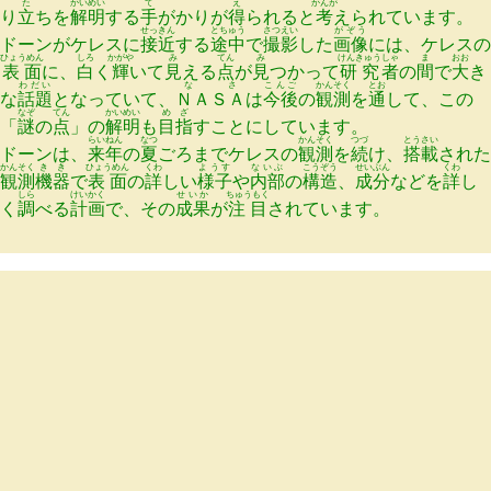
た
かいめい
て
え
かんが
り
立
ちを
解明
する
手
がかりが
得
られると
考
えられています。
せっきん
とちゅう
さつえい
がぞう
ドーンがケレスに
接近
する
途中
で
撮影
した
画像
には、ケレスの
ひょうめん
しろ
かがや
み
てん
み
けんきゅう
しゃ
ま
おお
表面
に、
白
く
輝
いて
見
える
点
が
見
つかって
研究
者
の
間
で
大
き
わだい
なさ
こんご
かんそく
とお
な
話題
となっていて、
ＮＡＳＡ
は
今後
の
観測
を
通
して、この
なぞ
てん
かいめい
めざ
「
謎
の
点
」の
解明
も
目指
すことにしています。
らいねん
なつ
かんそく
つづ
とうさい
ドーンは、
来年
の
夏
ごろまでケレスの
観測
を
続
け、
搭載
された
かんそく
きき
ひょうめん
くわ
ようす
ないぶ
こうぞう
せいぶん
くわ
観測
機器
で
表面
の
詳
しい
様子
や
内部
の
構造
、
成分
などを
詳
し
しら
けいかく
せいか
ちゅうもく
く
調
べる
計画
で、その
成果
が
注目
されています。