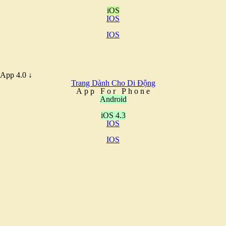
iOS
IOS
IOS
App 4.0 ↓
Trang Dành Cho Di Động
A
p
p
F
o
r
P
h
o
n
e
Android
iOS 4.3
IOS
IOS