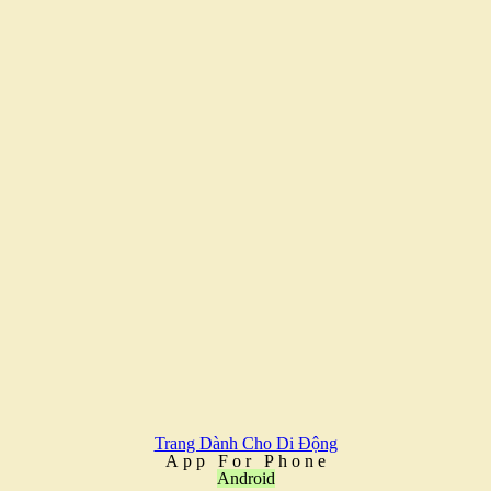
Trang Dành Cho Di Động
A
p
p
F
o
r
P
h
o
n
e
Android