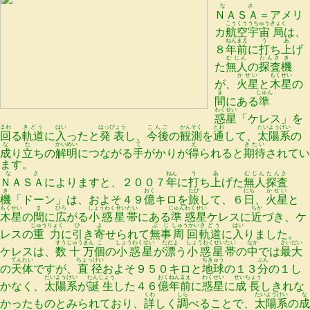
なさ
ＮＡＳＡ
＝アメリ
こうくう
うちゅう
きょく
カ
航空
宇宙
局
は、
ねん
まえ
う
あ
８
年
前
に
打
ち
上
げ
むじん
たんさ
き
た
無人
の
探査
機
かせい
もくせい
が、
火星
と
木星
の
ま
じゅん
間
にある
準
わくせい
惑星
「ケレス」を
まわ
きどう
はい
はっぴょう
こんご
かんそく
とお
たいようけい
回
る
軌道
に
入
ったと
発表
し、
今後
の
観測
を
通
して、
太陽系
の
な
た
かいめい
て
え
きたい
成
り
立
ちの
解明
につながる
手
がかりが
得
られると
期待
されてい
ます。
なさ
ねん
う
あ
むじん
たんさ
ＮＡＳＡ
によりますと、２００７
年
に
打
ち
上
げた
無人
探査
き
おく
たび
にち
かせい
機
「ドーン」は、およそ４９
億
キロを
旅
して、６
日
、
火星
と
もくせい
ま
ひろ
しょうわくせい
たい
じゅん
わくせい
ちか
木星
の
間
に
広
がる
小惑星
帯
にある
準
惑星
ケレスに
近
づき、ケ
じゅうりょく
ひ
よ
ぶじ
しゅうかい
きどう
はい
レスの
重力
に
引
き
寄
せられて
無事
周回
軌道
に
入
りました。
すう
じゅう
まん
こ
しょうわくせい
ただよ
しょうわくせい
たい
なか
さいだい
ケレスは、
数
十
万
個
の
小惑星
が
漂
う
小惑星
帯
の
中
では
最大
てんたい
ちょっけい
ちきゅう
ぶん
の
天体
ですが、
直径
およそ９５０キロと
地球
の１３
分
の１し
たいようけい
たんじょう
おく
ねん
まえ
わくせい
せいちょう
かなく、
太陽系
が
誕生
した４６
億
年
前
に
惑星
に
成長
しきれな
くわ
しら
たいようけい
な
かったものとみられており、
詳
しく
調
べることで、
太陽系
の
成