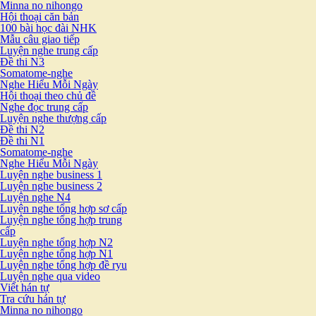
Minna no nihongo
Hội thoại căn bản
100 bài học đài NHK
Mẫu câu giao tiếp
Luyện nghe trung cấp
Đề thi N3
Somatome-nghe
Nghe Hiểu Mỗi Ngày
Hội thoại theo chủ đề
Nghe đọc trung cấp
Luyện nghe thượng cấp
Đề thi N2
Đề thi N1
Somatome-nghe
Nghe Hiểu Mỗi Ngày
Luyện nghe business 1
Luyện nghe business 2
Luyện nghe N4
Luyện nghe tổng hợp sơ cấp
Luyện nghe tổng hợp trung
cấp
Luyện nghe tổng hợp N2
Luyện nghe tổng hợp N1
Luyện nghe tổng hợp đề ryu
Luyện nghe qua video
Viết hán tự
Tra cứu hán tự
Minna no nihongo