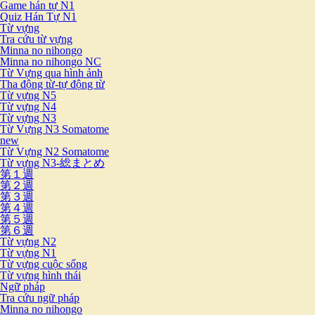
Game hán tự N1
Quiz Hán Tự N1
Từ vựng
Tra cứu từ vựng
Minna no nihongo
Minna no nihongo NC
Từ Vựng qua hình ảnh
Tha động từ-tự động từ
Từ vựng N5
Từ vựng N4
Từ vựng N3
Từ Vựng N3 Somatome
new
Từ Vựng N2 Somatome
Từ vựng N3-総まとめ
第１週
第２週
第３週
第４週
第５週
第６週
Từ vựng N2
Từ vựng N1
Từ vựng cuộc sống
Từ vựng hình thái
Ngữ pháp
Tra cứu ngữ pháp
Minna no nihongo