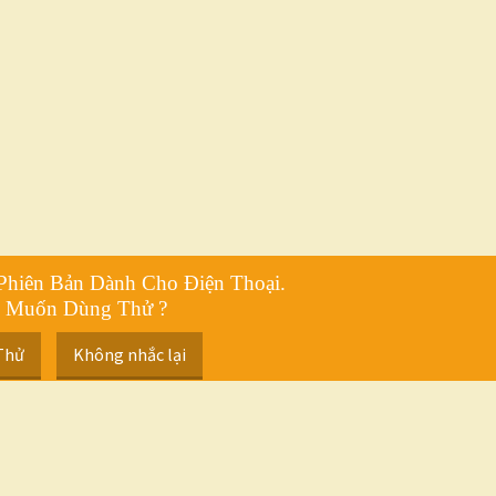
Phiên Bản Dành Cho Điện Thoại.
 Muốn Dùng Thử ?
Thử
Không nhắc lại