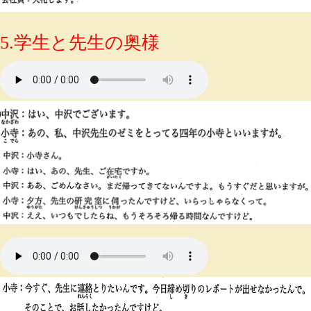
5.学生と先生の奥様