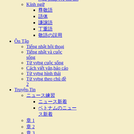
Kính ngữ
尊敬語
語体
謙譲語
丁重語
敬語の誤用
Ôn Tập
Tiếng nhật hội thoại
Tiếng nhật và cuộc
sống
Từ vựng cuộc sống
Cách viết văn,báo cáo
Từ vựng hình thái
Từ vựng theo chủ đề
2
Truyện-Tin
ニュース練習
ニュース新着
ベトナムのニュー
ス新着
章 1
章 2
章 3