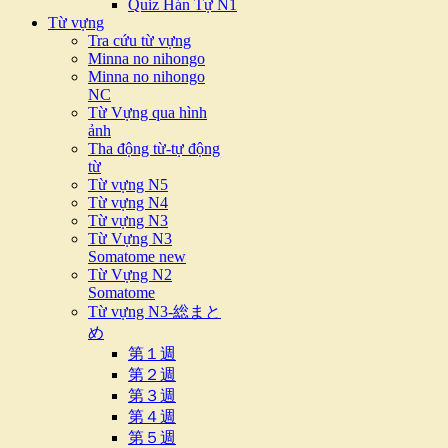
Quiz Hán Tự N1
Từ vựng
Tra cứu từ vựng
Minna no nihongo
Minna no nihongo
NC
Từ Vựng qua hình
ảnh
Tha động từ-tự động
từ
Từ vựng N5
Từ vựng N4
Từ vựng N3
Từ Vựng N3
Somatome new
Từ Vựng N2
Somatome
Từ vựng N3-総まと
め
第１週
第２週
第３週
第４週
第５週