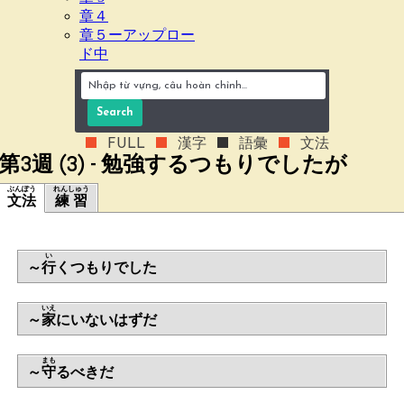
章４
章５ーアップロー
ド中
第3週 (3) - 勉強するつもりでしたが
ぶんぽう
れんしゅう
文法
練習
い
～
行
くつもりでした
いえ
～
家
にいないはずだ
まも
～
守
るべきだ