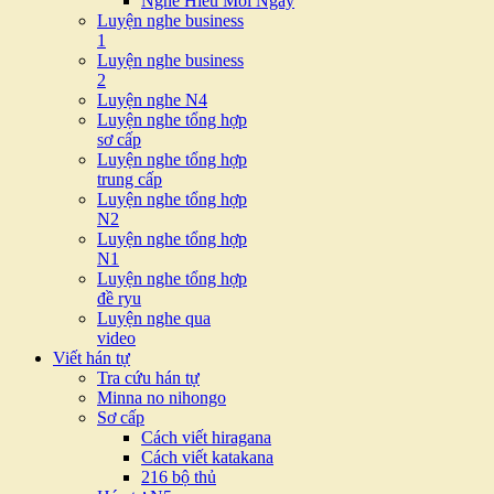
Nghe Hiểu Mỗi Ngày
Luyện nghe business
1
Luyện nghe business
2
Luyện nghe N4
Luyện nghe tổng hợp
sơ cấp
Luyện nghe tổng hợp
trung cấp
Luyện nghe tổng hợp
N2
Luyện nghe tổng hợp
N1
Luyện nghe tổng hợp
đề ryu
Luyện nghe qua
video
Viết hán tự
Tra cứu hán tự
Minna no nihongo
Sơ cấp
Cách viết hiragana
Cách viết katakana
216 bộ thủ