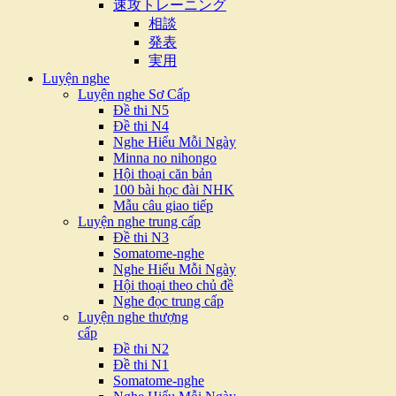
速攻トレーニング
相談
発表
実用
Luyện nghe
Luyện nghe Sơ Cấp
Đề thi N5
Đề thi N4
Nghe Hiểu Mỗi Ngày
Minna no nihongo
Hội thoại căn bản
100 bài học đài NHK
Mẫu câu giao tiếp
Luyện nghe trung cấp
Đề thi N3
Somatome-nghe
Nghe Hiểu Mỗi Ngày
Hội thoại theo chủ đề
Nghe đọc trung cấp
Luyện nghe thượng
cấp
Đề thi N2
Đề thi N1
Somatome-nghe