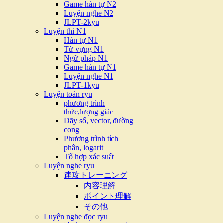
Game hán tự N2
Luyện nghe N2
JLPT-2kyu
Luyện thi N1
Hán tự N1
Từ vựng N1
Ngữ pháp N1
Game hán tự N1
Luyện nghe N1
JLPT-1kyu
Luyện toán ryu
phương trình
thức,lượng giác
Dãy số, vector, đường
cong
Phương trình tích
phân, logarit
Tổ hợp xác suất
Luyện nghe ryu
速攻トレーニング
内容理解
ポイント理解
その他
Luyện nghe đọc ryu