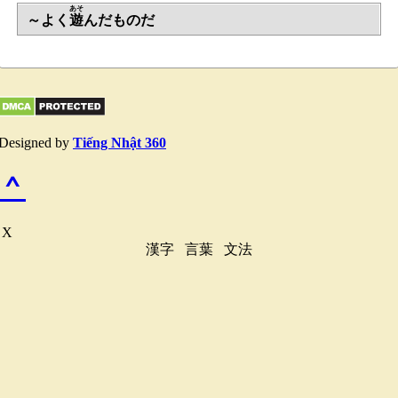
あそ
～よく
遊
んだものだ
Designed by
Tiếng Nhật 360
^
X
漢字
言葉
文法