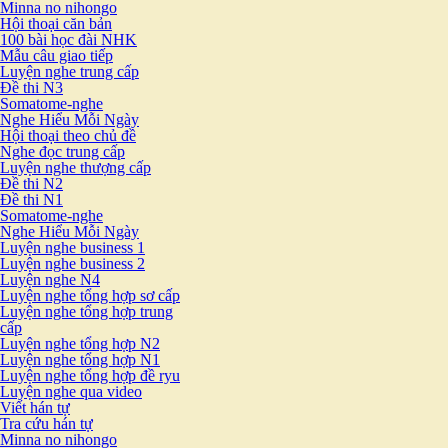
Minna no nihongo
Hội thoại căn bản
100 bài học đài NHK
Mẫu câu giao tiếp
Luyện nghe trung cấp
Đề thi N3
Somatome-nghe
Nghe Hiểu Mỗi Ngày
Hội thoại theo chủ đề
Nghe đọc trung cấp
Luyện nghe thượng cấp
Đề thi N2
Đề thi N1
Somatome-nghe
Nghe Hiểu Mỗi Ngày
Luyện nghe business 1
Luyện nghe business 2
Luyện nghe N4
Luyện nghe tổng hợp sơ cấp
Luyện nghe tổng hợp trung
cấp
Luyện nghe tổng hợp N2
Luyện nghe tổng hợp N1
Luyện nghe tổng hợp đề ryu
Luyện nghe qua video
Viết hán tự
Tra cứu hán tự
Minna no nihongo