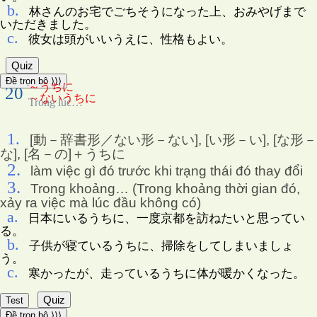
b.
林さんのお宅でごちそうになった上、おみやげまで
いただきました。
c.
彼女は頭がいいうえに、性格もよい。
Quiz
Đề trọn bộ ⟩⟩⟩
～うちに
20
～ないうちに
Trong lúc…
1.
[動－辞書形／ない形－ない], [い形－い], [な形－
な], [名－の]＋うちに
2.
làm việc gì đó trước khi trạng thái đó thay đổi
3.
Trong khoảng… (Trong khoảng thời gian đó,
xảy ra việc mà lúc đầu không có)
a.
日本にいるうちに、一度京都を訪ねたいと思ってい
る。
b.
子供が寝ているうちに、掃除をしてしまいましょ
う。
c.
寒かったが、走っているうちに体が暖かくなった。
Quiz
Test
Đề trọn bộ ⟩⟩⟩