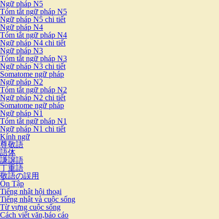
Ngữ pháp N5
Tóm tắt ngữ pháp N5
Ngữ pháp N5 chi tiết
Ngữ pháp N4
Tóm tắt ngữ pháp N4
Ngữ pháp N4 chi tiết
Ngữ pháp N3
Tóm tắt ngữ pháp N3
Ngữ pháp N3 chi tiết
Somatome ngữ pháp
Ngữ pháp N2
Tóm tắt ngữ pháp N2
Ngữ pháp N2 chi tiết
Somatome ngữ pháp
Ngữ pháp N1
Tóm tắt ngữ pháp N1
Ngữ pháp N1 chi tiết
Kính ngữ
尊敬語
語体
謙譲語
丁重語
敬語の誤用
Ôn Tập
Tiếng nhật hội thoại
Tiếng nhật và cuộc sống
Từ vựng cuộc sống
Cách viết văn,báo cáo