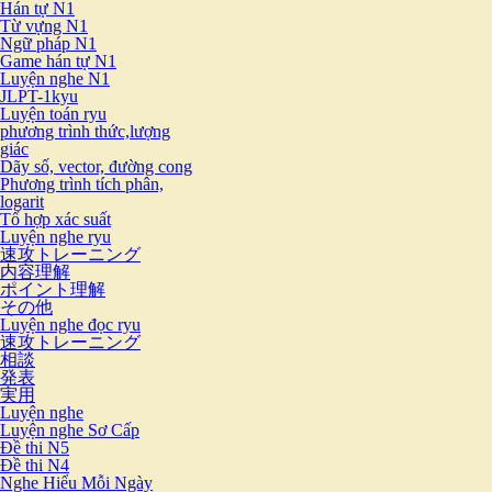
Hán tự N1
Từ vựng N1
Ngữ pháp N1
Game hán tự N1
Luyện nghe N1
JLPT-1kyu
Luyện toán ryu
phương trình thức,lượng
giác
Dãy số, vector, đường cong
Phương trình tích phân,
logarit
Tổ hợp xác suất
Luyện nghe ryu
速攻トレーニング
内容理解
ポイント理解
その他
Luyện nghe đọc ryu
速攻トレーニング
相談
発表
実用
Luyện nghe
Luyện nghe Sơ Cấp
Đề thi N5
Đề thi N4
Nghe Hiểu Mỗi Ngày