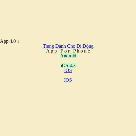
App 4.0 ↓
Trang Dành Cho Di Động
A
p
p
F
o
r
P
h
o
n
e
Android
iOS 4.3
IOS
IOS