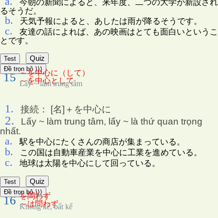
a.
今朝の新聞によると、来年度、二つの大学が新設され
るそうだ。
b.
天気予報によると、あしたは雨が降るそうです。
c.
友達の話によれば、あの映画はとても面白いというこ
とです。
Quiz
Test
Đề trọn bộ ⟩⟩⟩
～を中心に（して）
15
～を中心として
Lấy ~ làm trung tâm
1.
接続： [名]＋を中心に
2.
Lấy ~ làm trung tâm, lấy ~ là thứ quan trọng
nhất.
a.
駅を中心にたくさんの商店が集まっている。
b.
この国は自動車産業を中心に工業を進めている。
c.
地球は太陽を中心にして回っている。
Quiz
Test
Đề trọn bộ ⟩⟩⟩
を問わず
16
～は問わず
Không kể, bất kể