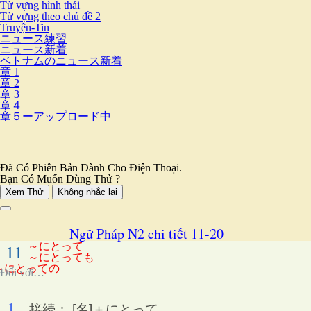
Từ vựng hình thái
Từ vựng theo chủ đề 2
Truyện-Tin
ニュース練習
ニュース新着
ベトナムのニュース新着
章 1
章 2
章 3
章４
章５ーアップロード中
Đã Có Phiên Bản Dành Cho Điện Thoại.
Bạn Có Muốn Dùng Thử ?
Xem Thử
Không nhắc lại
Ngữ Pháp N2 chi tiết 11-20
～にとって
11
～にとっても
～にとっての
Đối với…
1.
接続： [名]＋にとって