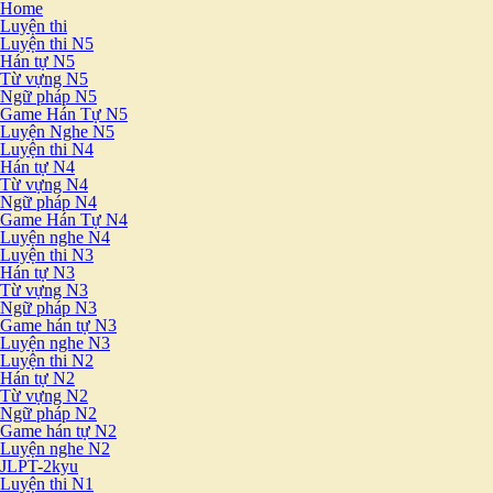
Home
Luyện thi
Luyện thi N5
Hán tự N5
Từ vựng N5
Ngữ pháp N5
Game Hán Tự N5
Luyện Nghe N5
Luyện thi N4
Hán tự N4
Từ vựng N4
Ngữ pháp N4
Game Hán Tự N4
Luyện nghe N4
Luyện thi N3
Hán tự N3
Từ vựng N3
Ngữ pháp N3
Game hán tự N3
Luyện nghe N3
Luyện thi N2
Hán tự N2
Từ vựng N2
Ngữ pháp N2
Game hán tự N2
Luyện nghe N2
JLPT-2kyu
Luyện thi N1