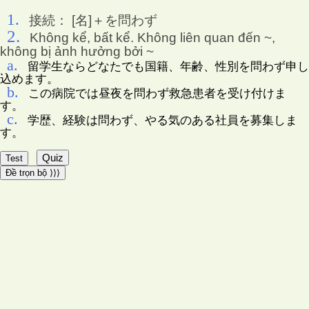
1.
接続： [名]＋を問わず
2.
Không kể, bất kể. Không liên quan đến ~,
không bị ảnh hưởng bởi ~
a.
留学生ならどなたでも国籍、年齢、性別を問わず申し
込めます。
b.
この病院では昼夜を問わず救急患者を受け付けま
す。
c.
学歴、経験は問わず、やる気のある社員を募集しま
す。
Quiz
Test
Đề trọn bộ ⟩⟩⟩