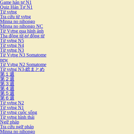
Game hán tự N1
Quiz Hán Tự N1
Từ vựng
Tra cứu từ vựng
Minna no nihongo
Minna no nihongo NC
Từ Vựng qua hình ảnh
Tha động từ-tự động từ
Từ vựng N5
Từ vựng N4
Từ vựng N3
Từ Vựng N3 Somatome
new
Từ Vựng N2 Somatome
Từ vựng N3-総まとめ
第１週
第２週
第３週
第４週
第５週
第６週
Từ vựng N2
Từ vựng N1
Từ vựng cuộc sống
Từ vựng hình thái
Ngữ pháp
Tra cứu ngữ pháp
Minna no nihongo