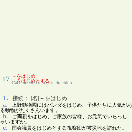
～をはじめ
17
～をはじめとする
Cách nói đưa ra một ví dụ chính.
1.
接続： [名]＋をはじめ
a.
上野動物園にはパンダをはじめ、子供たちに人気があ
る動物がたくさんいます。
b.
ご両親をはじめ、ご家族の皆様、お元気でいらっし
ゃいますか。
c.
国会議員をはじめとする視察団が被災地を訪れた。