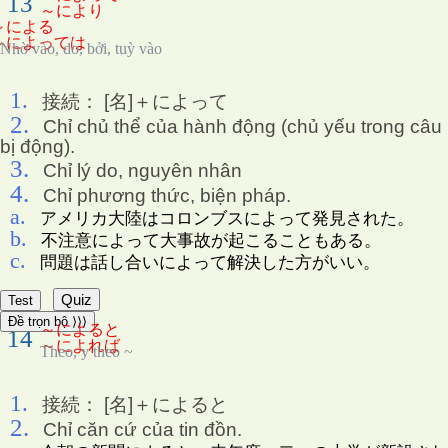
13
～により
～による
～によっては
Nhờ vào, do, bởi, tuỳ vào
1.
接続： [名]＋によって
2.
Chỉ chủ thể của hành động (chủ yếu trong câu
bị động).
3.
Chỉ lý do, nguyên nhân
4.
Chỉ phương thức, biện pháp.
a.
アメリカ大陸はコロンブスによって発見された。
b.
不注意によって大事故が起こることもある。
c.
問題は話し合いによって解決した方がいい。
Quiz
Test
Đề trọn bộ ⟩⟩⟩
～によると
14
～によれば
Theo, y theo ~
1.
接続： [名]＋によると
2.
Chỉ căn cứ của tin đồn.