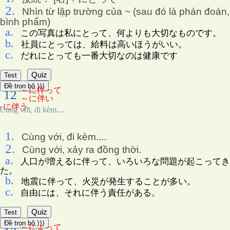
2.
Nhìn từ lập trường của ~ (sau đó là phán đoán,
bình phẩm)
a.
この写真は私にとって、何よりも大切なものです。
b.
社員にとっては、給料は高いほうがいい。
c.
だれにとっても一番大切なのは健康です
Quiz
Test
Đề trọn bộ ⟩⟩⟩
～に伴って
12
～に伴い
～に伴う
Cùng với, đi kèm....
1.
Cùng với, đi kèm....
2.
Cùng với, xảy ra đồng thời.
a.
人口が増えるに伴って、いろいろな問題が起こってき
た。
b.
地震に伴って、火災が発生することが多い。
c.
自由には、それに伴う責任がある。
Quiz
Test
Đề trọn bộ ⟩⟩⟩
～によって