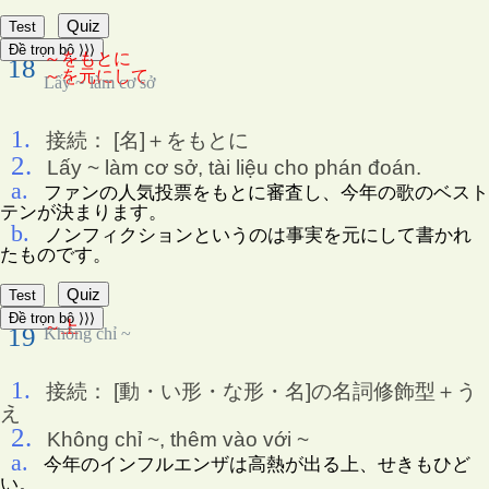
Quiz
Test
Đề trọn bộ ⟩⟩⟩
～をもとに
18
～を元にして
Lấy ~ làm cơ sở
1.
接続： [名]＋をもとに
2.
Lấy ~ làm cơ sở, tài liệu cho phán đoán.
a.
ファンの人気投票をもとに審査し、今年の歌のベスト
テンが決まります。
b.
ノンフィクションというのは事実を元にして書かれ
たものです。
Quiz
Test
Đề trọn bộ ⟩⟩⟩
～上
19
Không chỉ ~
1.
接続： [動・い形・な形・名]の名詞修飾型＋う
え
2.
Không chỉ ~, thêm vào với ~
a.
今年のインフルエンザは高熱が出る上、せきもひど
い。