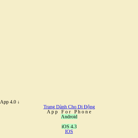
App 4.0 ↓
Trang Dành Cho Di Động
A
p
p
F
o
r
P
h
o
n
e
Android
iOS 4.3
IOS