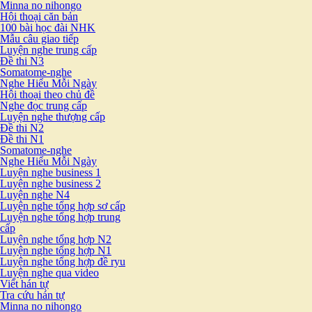
Minna no nihongo
Hội thoại căn bản
100 bài học đài NHK
Mẫu câu giao tiếp
Luyện nghe trung cấp
Đề thi N3
Somatome-nghe
Nghe Hiểu Mỗi Ngày
Hội thoại theo chủ đề
Nghe đọc trung cấp
Luyện nghe thượng cấp
Đề thi N2
Đề thi N1
Somatome-nghe
Nghe Hiểu Mỗi Ngày
Luyện nghe business 1
Luyện nghe business 2
Luyện nghe N4
Luyện nghe tổng hợp sơ cấp
Luyện nghe tổng hợp trung
cấp
Luyện nghe tổng hợp N2
Luyện nghe tổng hợp N1
Luyện nghe tổng hợp đề ryu
Luyện nghe qua video
Viết hán tự
Tra cứu hán tự
Minna no nihongo