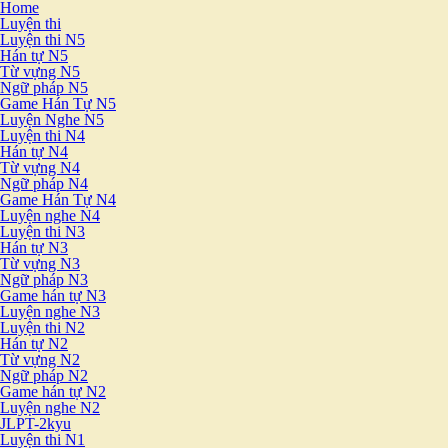
Home
Luyện thi
Luyện thi N5
Hán tự N5
Từ vựng N5
Ngữ pháp N5
Game Hán Tự N5
Luyện Nghe N5
Luyện thi N4
Hán tự N4
Từ vựng N4
Ngữ pháp N4
Game Hán Tự N4
Luyện nghe N4
Luyện thi N3
Hán tự N3
Từ vựng N3
Ngữ pháp N3
Game hán tự N3
Luyện nghe N3
Luyện thi N2
Hán tự N2
Từ vựng N2
Ngữ pháp N2
Game hán tự N2
Luyện nghe N2
JLPT-2kyu
Luyện thi N1