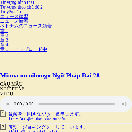
Từ vựng hình thái
Từ vựng theo chủ đề 2
Truyện-Tin
ニュース練習
ニュース新着
ベトナムのニュース新着
章 1
章 2
章 3
章４
章５ーアップロード中
Minna no nihongo Ngữ Pháp Bài 28
CÂU MẪU
NGỮ PHÁP
VÍ DỤ
1
音楽を 聞きながら 食事します。
Tôi vừa nghe nhạc vừa ăn cơm.
2
毎朝 ジョギングを して います。
Mỗi buổi sáng tôi chạy bộ.