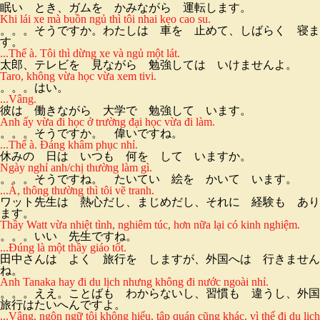
眠い とき、ガムを かみながら 運転します。
Khi lái xe mà buồn ngủ thì tôi nhai kẹo cao su.
。。。そうですか。わたしは 車を 止めて、しばらく 寝ま
す。
...Thế à. Tôi thì dừng xe và ngủ một lát.
太郎、テレビを 見ながら 勉強しては いけませんよ。
Taro, không vừa học vừa xem tivi.
。。。はい。
...Vâng.
彼は 働きながら 大学で 勉強して います。
Anh ấy vừa đi học ở trường đại học vừa đi làm.
。。。そうですか。 偉いですね。
...Thế à. Đáng khâm phục nhỉ.
休みの 日は いつも 何を して いますか。
Ngày nghỉ anh/chị thường làm gì.
。。。そうですね。 たいてい 絵を かいて います。
...À, thông thường thì tôi vẽ tranh.
ワット先生は 熱心だし、まじめだし、それに 経験も あり
ます。
Thầy Watt vừa nhiệt tình, nghiêm túc, hơn nữa lại có kinh nghiệm.
。。。いい 先生ですね。
...Đúng là một thầy giáo tốt.
田中さんは よく 旅行を しますが、外国へは 行きません
ね。
Anh Tanaka hay đi du lịch nhưng không đi nước ngoài nhỉ.
。。。ええ。ことばも わからないし、習慣も 違うし、外国
旅行はたいへんですよ。
...Vâng, ngôn ngữ tôi không hiểu, tập quán cũng khác, vì thế đi du lịch