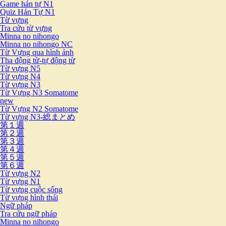
Game hán tự N1
Quiz Hán Tự N1
Từ vựng
Tra cứu từ vựng
Minna no nihongo
Minna no nihongo NC
Từ Vựng qua hình ảnh
Tha động từ-tự động từ
Từ vựng N5
Từ vựng N4
Từ vựng N3
Từ Vựng N3 Somatome
new
Từ Vựng N2 Somatome
Từ vựng N3-総まとめ
第１週
第２週
第３週
第４週
第５週
第６週
Từ vựng N2
Từ vựng N1
Từ vựng cuộc sống
Từ vựng hình thái
Ngữ pháp
Tra cứu ngữ pháp
Minna no nihongo