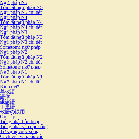
Ngữ pháp N5
Tóm tắt ngữ pháp N5
Ngữ pháp N5 chi tiết
Ngữ pháp N4
Tóm tắt ngữ pháp N4
Ngữ pháp N4 chi tiết
Ngữ pháp N3
Tóm tắt ngữ pháp N3
Ngữ pháp N3 chi tiết
Somatome ngữ pháp
Ngữ pháp N2
Tóm tắt ngữ pháp N2
Ngữ pháp N2 chi tiết
Somatome ngữ pháp
Ngữ pháp N1
Tóm tắt ngữ pháp N1
Ngữ pháp N1 chi tiết
Kính ngữ
尊敬語
語体
謙譲語
丁重語
敬語の誤用
Ôn Tập
Tiếng nhật hội thoại
Tiếng nhật và cuộc sống
Từ vựng cuộc sống
Cách viết văn,báo cáo