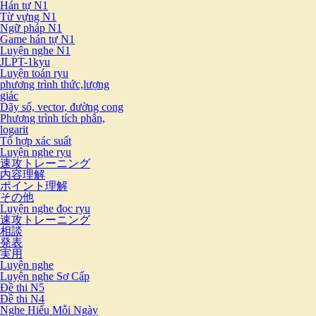
Hán tự N1
Từ vựng N1
Ngữ pháp N1
Game hán tự N1
Luyện nghe N1
JLPT-1kyu
Luyện toán ryu
phương trình thức,lượng
giác
Dãy số, vector, đường cong
Phương trình tích phân,
logarit
Tổ hợp xác suất
Luyện nghe ryu
速攻トレーニング
内容理解
ポイント理解
その他
Luyện nghe đọc ryu
速攻トレーニング
相談
発表
実用
Luyện nghe
Luyện nghe Sơ Cấp
Đề thi N5
Đề thi N4
Nghe Hiểu Mỗi Ngày