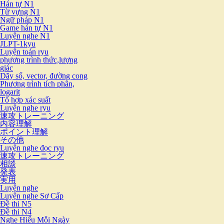
Hán tự N1
Từ vựng N1
Ngữ pháp N1
Game hán tự N1
Luyện nghe N1
JLPT-1kyu
Luyện toán ryu
phương trình thức,lượng
giác
Dãy số, vector, đường cong
Phương trình tích phân,
logarit
Tổ hợp xác suất
Luyện nghe ryu
速攻トレーニング
内容理解
ポイント理解
その他
Luyện nghe đọc ryu
速攻トレーニング
相談
発表
実用
Luyện nghe
Luyện nghe Sơ Cấp
Đề thi N5
Đề thi N4
Nghe Hiểu Mỗi Ngày