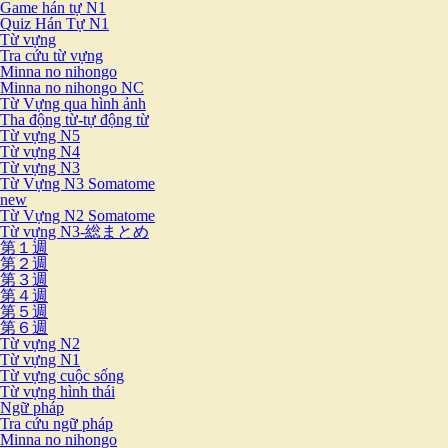
Game hán tự N1
Quiz Hán Tự N1
Từ vựng
Tra cứu từ vựng
Minna no nihongo
Minna no nihongo NC
Từ Vựng qua hình ảnh
Tha động từ-tự động từ
Từ vựng N5
Từ vựng N4
Từ vựng N3
Từ Vựng N3 Somatome
new
Từ Vựng N2 Somatome
Từ vựng N3-総まとめ
第１週
第２週
第３週
第４週
第５週
第６週
Từ vựng N2
Từ vựng N1
Từ vựng cuộc sống
Từ vựng hình thái
Ngữ pháp
Tra cứu ngữ pháp
Minna no nihongo