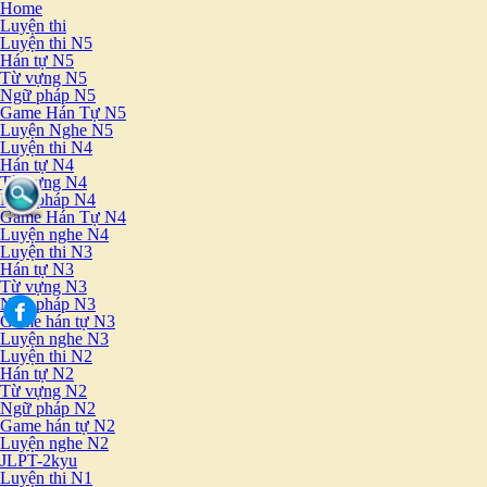
Home
Luyện thi
Luyện thi N5
Hán tự N5
Từ vựng N5
Ngữ pháp N5
Game Hán Tự N5
Luyện Nghe N5
Luyện thi N4
Hán tự N4
Từ vựng N4
Ngữ pháp N4
Game Hán Tự N4
Luyện nghe N4
Luyện thi N3
Hán tự N3
Từ vựng N3
Ngữ pháp N3
Game hán tự N3
Luyện nghe N3
Luyện thi N2
Hán tự N2
Từ vựng N2
Ngữ pháp N2
Game hán tự N2
Luyện nghe N2
JLPT-2kyu
Luyện thi N1