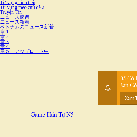
Từ vựng hình thái
Từ vựng theo chủ đề 2
Truyện-Tin
ニュース練習
ニュース新着
ベトナムのニュース新着
章 1
章 2
章 3
章４
章５ーアップロード中
Đã Có 
Bạn Có
Xem 
Game Hán Tự N5