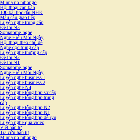
Minna no nihongo
Hội thoại căn bản
100 bài học đài NHK
Mẫu câu giao tiếp
Luyện nghe trung cấp
Đề thi N3
Somatome-nghe
Nghe Hiểu Mỗi Ngày
Hội thoại theo chủ đề
Nghe đọc trung cấp
Luyện nghe thượng cấp
Đề thi N2
Đề thi N1
Somatome-nghe
Nghe Hiểu Mỗi Ngày
Luyện nghe business 1
Luyện nghe business 2
Luyện nghe N4
Luyện nghe tổng hợp sơ cấp
Luyện nghe tổng hợp trung
cấp
Luyện nghe tổng hợp N2
Luyện nghe tổng hợp N1
Luyện nghe tổng hợp đề ryu
Luyện nghe qua video
Viết hán tự
Tra cứu hán tự
Minna no nihongo