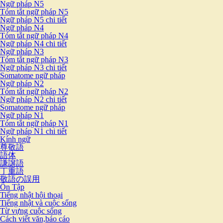
Ngữ pháp N5
Tóm tắt ngữ pháp N5
Ngữ pháp N5 chi tiết
Ngữ pháp N4
Tóm tắt ngữ pháp N4
Ngữ pháp N4 chi tiết
Ngữ pháp N3
Tóm tắt ngữ pháp N3
Ngữ pháp N3 chi tiết
Somatome ngữ pháp
Ngữ pháp N2
Tóm tắt ngữ pháp N2
Ngữ pháp N2 chi tiết
Somatome ngữ pháp
Ngữ pháp N1
Tóm tắt ngữ pháp N1
Ngữ pháp N1 chi tiết
Kính ngữ
尊敬語
語体
謙譲語
丁重語
敬語の誤用
Ôn Tập
Tiếng nhật hội thoại
Tiếng nhật và cuộc sống
Từ vựng cuộc sống
Cách viết văn,báo cáo