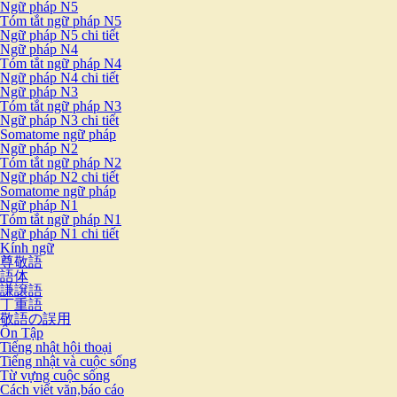
Ngữ pháp N5
Tóm tắt ngữ pháp N5
Ngữ pháp N5 chi tiết
Ngữ pháp N4
Tóm tắt ngữ pháp N4
Ngữ pháp N4 chi tiết
Ngữ pháp N3
Tóm tắt ngữ pháp N3
Ngữ pháp N3 chi tiết
Somatome ngữ pháp
Ngữ pháp N2
Tóm tắt ngữ pháp N2
Ngữ pháp N2 chi tiết
Somatome ngữ pháp
Ngữ pháp N1
Tóm tắt ngữ pháp N1
Ngữ pháp N1 chi tiết
Kính ngữ
尊敬語
語体
謙譲語
丁重語
敬語の誤用
Ôn Tập
Tiếng nhật hội thoại
Tiếng nhật và cuộc sống
Từ vựng cuộc sống
Cách viết văn,báo cáo