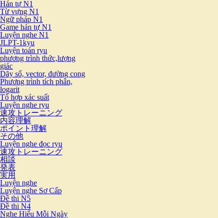
Hán tự N1
Từ vựng N1
Ngữ pháp N1
Game hán tự N1
Luyện nghe N1
JLPT-1kyu
Luyện toán ryu
phương trình thức,lượng
giác
Dãy số, vector, đường cong
Phương trình tích phân,
logarit
Tổ hợp xác suất
Luyện nghe ryu
速攻トレーニング
内容理解
ポイント理解
その他
Luyện nghe đọc ryu
速攻トレーニング
相談
発表
実用
Luyện nghe
Luyện nghe Sơ Cấp
Đề thi N5
Đề thi N4
Nghe Hiểu Mỗi Ngày