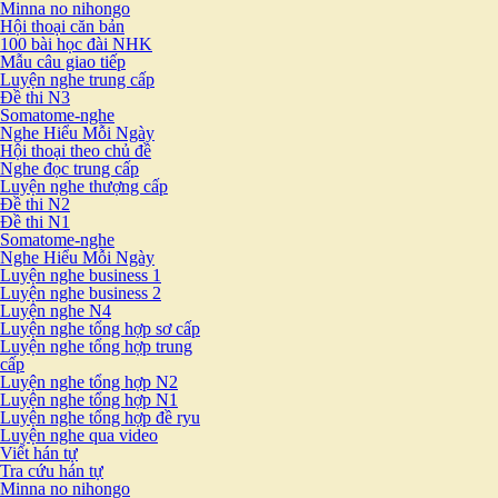
Minna no nihongo
Hội thoại căn bản
100 bài học đài NHK
Mẫu câu giao tiếp
Luyện nghe trung cấp
Đề thi N3
Somatome-nghe
Nghe Hiểu Mỗi Ngày
Hội thoại theo chủ đề
Nghe đọc trung cấp
Luyện nghe thượng cấp
Đề thi N2
Đề thi N1
Somatome-nghe
Nghe Hiểu Mỗi Ngày
Luyện nghe business 1
Luyện nghe business 2
Luyện nghe N4
Luyện nghe tổng hợp sơ cấp
Luyện nghe tổng hợp trung
cấp
Luyện nghe tổng hợp N2
Luyện nghe tổng hợp N1
Luyện nghe tổng hợp đề ryu
Luyện nghe qua video
Viết hán tự
Tra cứu hán tự
Minna no nihongo