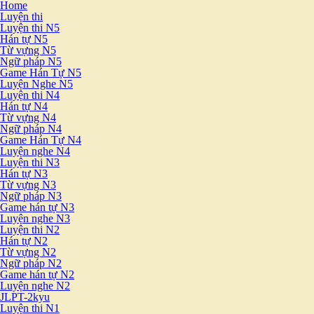
Home
Luyện thi
Luyện thi N5
Hán tự N5
Từ vựng N5
Ngữ pháp N5
Game Hán Tự N5
Luyện Nghe N5
Luyện thi N4
Hán tự N4
Từ vựng N4
Ngữ pháp N4
Game Hán Tự N4
Luyện nghe N4
Luyện thi N3
Hán tự N3
Từ vựng N3
Ngữ pháp N3
Game hán tự N3
Luyện nghe N3
Luyện thi N2
Hán tự N2
Từ vựng N2
Ngữ pháp N2
Game hán tự N2
Luyện nghe N2
JLPT-2kyu
Luyện thi N1