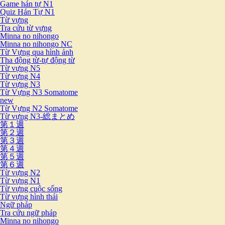
Game hán tự N1
Quiz Hán Tự N1
Từ vựng
Tra cứu từ vựng
Minna no nihongo
Minna no nihongo NC
Từ Vựng qua hình ảnh
Tha động từ-tự động từ
Từ vựng N5
Từ vựng N4
Từ vựng N3
Từ Vựng N3 Somatome
new
Từ Vựng N2 Somatome
Từ vựng N3-総まとめ
第１週
第２週
第３週
第４週
第５週
第６週
Từ vựng N2
Từ vựng N1
Từ vựng cuộc sống
Từ vựng hình thái
Ngữ pháp
Tra cứu ngữ pháp
Minna no nihongo