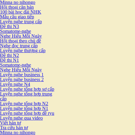
Minna no nihongo
Hội thoại căn bản
100 bài học đài NHK
Mẫu câu giao tiếp
Luyện nghe trung cấp
Đề thi N3
Somatome-nghe
Nghe Hiểu Mỗi Ngày
Hội thoại theo chủ đề
Nghe đọc trung cấp
Luyện nghe thượng cấp
Đề thi N2
Đề thi N1
Somatome-nghe
Nghe Hiểu Mỗi Ngày
Luyện nghe business 1
Luyện nghe business 2
Luyện nghe N4
Luyện nghe tổng hợp sơ cấp
Luyện nghe tổng hợp trung
cấp
Luyện nghe tổng hợp N2
Luyện nghe tổng hợp N1
Luyện nghe tổng hợp đề ryu
Luyện nghe qua video
Viết hán tự
Tra cứu hán tự
Minna no nihongo