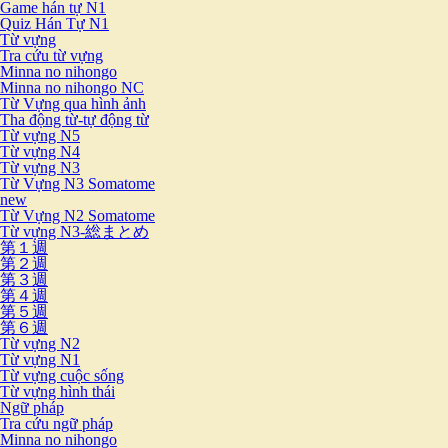
Game hán tự N1
Quiz Hán Tự N1
Từ vựng
Tra cứu từ vựng
Minna no nihongo
Minna no nihongo NC
Từ Vựng qua hình ảnh
Tha động từ-tự động từ
Từ vựng N5
Từ vựng N4
Từ vựng N3
Từ Vựng N3 Somatome
new
Từ Vựng N2 Somatome
Từ vựng N3-総まとめ
第１週
第２週
第３週
第４週
第５週
第６週
Từ vựng N2
Từ vựng N1
Từ vựng cuộc sống
Từ vựng hình thái
Ngữ pháp
Tra cứu ngữ pháp
Minna no nihongo