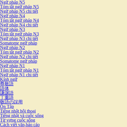
Ngữ pháp N5
Tóm tắt ngữ pháp N5
Ngữ pháp N5 chi tiết
Ngữ pháp N4
Tóm tắt ngữ pháp N4
Ngữ pháp N4 chi tiết
Ngữ pháp N3
Tóm tắt ngữ pháp N3
Ngữ pháp N3 chi tiết
Somatome ngữ pháp
Ngữ pháp N2
Tóm tắt ngữ pháp N2
Ngữ pháp N2 chi tiết
Somatome ngữ pháp
Ngữ pháp N1
Tóm tắt ngữ pháp N1
Ngữ pháp N1 chi tiết
Kính ngữ
尊敬語
語体
謙譲語
丁重語
敬語の誤用
Ôn Tập
Tiếng nhật hội thoại
Tiếng nhật và cuộc sống
Từ vựng cuộc sống
Cách viết văn,báo cáo