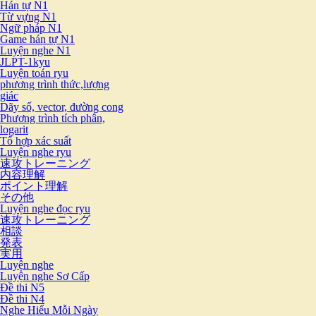
Hán tự N1
Từ vựng N1
Ngữ pháp N1
Game hán tự N1
Luyện nghe N1
JLPT-1kyu
Luyện toán ryu
phương trình thức,lượng
giác
Dãy số, vector, đường cong
Phương trình tích phân,
logarit
Tổ hợp xác suất
Luyện nghe ryu
速攻トレーニング
内容理解
ポイント理解
その他
Luyện nghe đọc ryu
速攻トレーニング
相談
発表
実用
Luyện nghe
Luyện nghe Sơ Cấp
Đề thi N5
Đề thi N4
Nghe Hiểu Mỗi Ngày