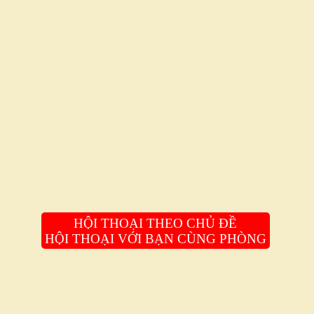
HỘI THOẠI THEO CHỦ ĐỀ
HỘI THOẠI VỚI BẠN CÙNG PHÒNG