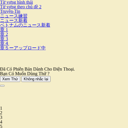
Từ vựng hình thái
Từ vựng theo chủ đề 2
Truyện-Tin
ニュース練習
ニュース新着
ベトナムのニュース新着
章 1
章 2
章 3
章４
章５ーアップロード中
Đã Có Phiên Bản Dành Cho Điện Thoại.
Bạn Có Muốn Dùng Thử ?
Xem Thử
Không nhắc lại
1
2
3
4
5