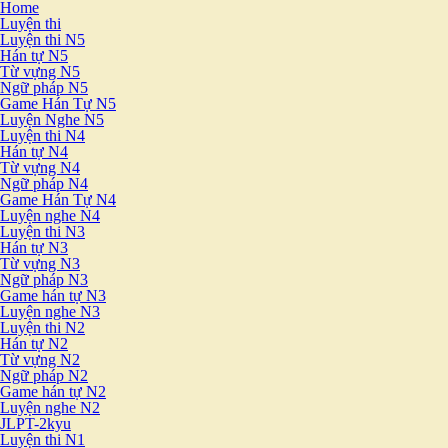
Home
Luyện thi
Luyện thi N5
Hán tự N5
Từ vựng N5
Ngữ pháp N5
Game Hán Tự N5
Luyện Nghe N5
Luyện thi N4
Hán tự N4
Từ vựng N4
Ngữ pháp N4
Game Hán Tự N4
Luyện nghe N4
Luyện thi N3
Hán tự N3
Từ vựng N3
Ngữ pháp N3
Game hán tự N3
Luyện nghe N3
Luyện thi N2
Hán tự N2
Từ vựng N2
Ngữ pháp N2
Game hán tự N2
Luyện nghe N2
JLPT-2kyu
Luyện thi N1