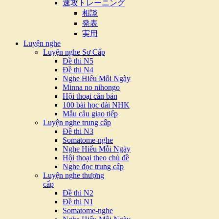
速攻トレーニング
相談
発表
実用
Luyện nghe
Luyện nghe Sơ Cấp
Đề thi N5
Đề thi N4
Nghe Hiểu Mỗi Ngày
Minna no nihongo
Hội thoại căn bản
100 bài học đài NHK
Mẫu câu giao tiếp
Luyện nghe trung cấp
Đề thi N3
Somatome-nghe
Nghe Hiểu Mỗi Ngày
Hội thoại theo chủ đề
Nghe đọc trung cấp
Luyện nghe thượng
cấp
Đề thi N2
Đề thi N1
Somatome-nghe